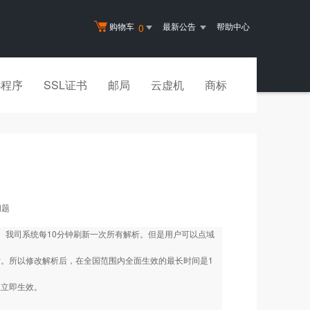
购物车
最新公告
帮助中心
0
小程序
SSL证书
邮局
云虚机
商标
问题
效。我司系统每10分钟刷新一次所有解析。但是用户可以点域
小时。所以修改解析后，在全国范围内全面生效的最长时间是1
上立即生效。