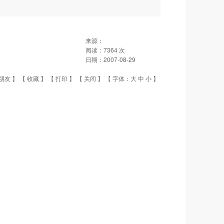
来源：
阅读：
7364
次
日期：
2007-08-29
朋友
】 【
收藏
】 【
打印
】 【
关闭
】 【 字体：
大
中
小
】