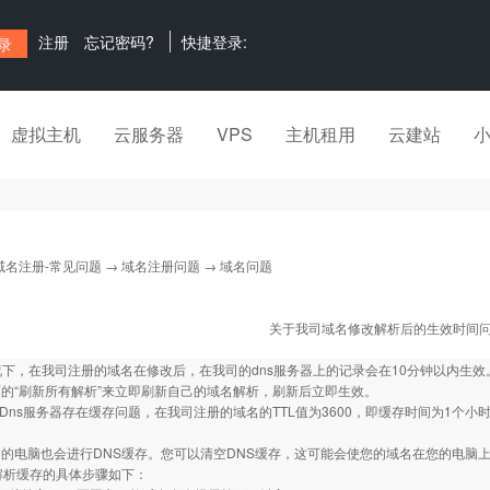
注册
忘记密码?
快捷登录:
虚拟主机
云服务器
VPS
主机租用
云建站
域名注册-常见问题
→
域名注册问题
→ 域名问题
关于我司域名修改解析后的生效时间
情况下，在我司注册的域名在修改后，在我司的dns服务器上的记录会在10分钟以内生
的“刷新所有解析”来立即刷新自己的域名解析，刷新后立即生效。
的Dns服务器存在缓存问题，在我司注册的域名的TTL值为3600，即缓存时间为1个
的电脑也会进行DNS缓存。您可以清空DNS缓存，这可能会使您的域名在您的电脑
解析缓存的具体步骤如下：