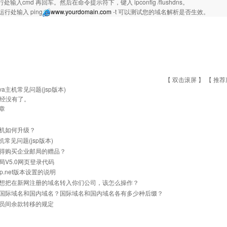
处输入cmd 再回车。然后在命令提示符下，键入 ipconfig /flushdns。
运行处输入 ping
www.yourdomain.com
-t 可以测试您的域名解析是否生效。
【 双击滚屏 】 【
推荐
ava主机常见问题(jsp版本)
经没有了。
章
机如何升级？
主机常见问题(jsp版本)
得购买企业邮局的赠品？
局V5.0网页登录代码
p.net版本设置的说明
想把在新网注册的域名转入你们公司，该怎么操作？
国际域名和国内域名？国际域名和国内域名各有多少种后缀？
员间余款转移的规定