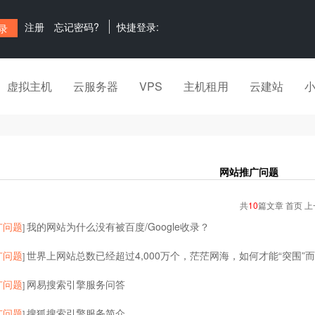
注册
忘记密码?
快捷登录:
虚拟主机
云服务器
VPS
主机租用
云建站
网站推广问题
共
10
篇文章 首页 上
广问题
我的网站为什么没有被百度/Google收录？
]
广问题
世界上网站总数已经超过4,000万个，茫茫网海，如何才能“突围”
]
广问题
网易搜索引擎服务问答
]
广问题
搜狐搜索引擎服务简介
]