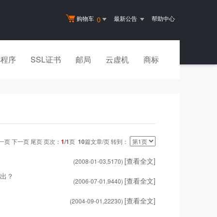
购物车
最新公告
帮助中心
0
小程序
SSL证书
邮局
云虚机
商标
一页 下一页 尾页 页次：
1
/1
页
10
篇文章/页 转到：
[查看全文]
(2008-01-03,
5170
)
而出？
[查看全文]
(2006-07-01,
9440
)
[查看全文]
(2004-09-01,
22230
)